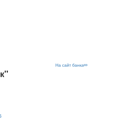
На сайт банка
к"
6