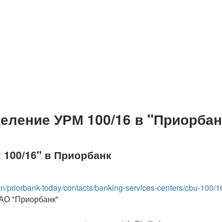
еление УРМ 100/16 в "Приорбан
100/16" в Приорбанк
in/priorbank-today/contacts/banking-services-centers/cbu-100/1
ОАО "Приорбанк"